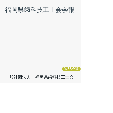
福岡県歯科技工士会会報
WEB会議
一般社団法人 福岡県歯科技工士会
〒810-0041
福岡市中央区大名2-10-2
シャンボール大名B棟202号
​TEL/
092-751-0104
​FAX/ 092-
752-4468